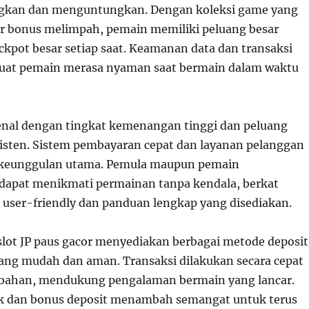
kan dan menguntungkan. Dengan koleksi game yang
ur bonus melimpah, pemain memiliki peluang besar
kpot besar setiap saat. Keamanan data dan transaksi
uat pemain merasa nyaman saat bermain dalam waktu
kenal dengan tingkat kemenangan tinggi dan peluang
isten. Sistem pembayaran cepat dan layanan pelanggan
 keunggulan utama. Pemula maupun pemain
dapat menikmati permainan tanpa kendala, berkat
user-friendly dan panduan lengkap yang disediakan.
s slot JP paus gacor menyediakan berbagai metode deposit
ang mudah dan aman. Transaksi dilakukan secara cepat
mbahan, mendukung pengalaman bermain yang lancar.
k dan bonus deposit menambah semangat untuk terus