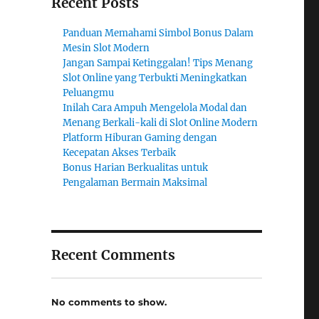
Recent Posts
Panduan Memahami Simbol Bonus Dalam
Mesin Slot Modern
Jangan Sampai Ketinggalan! Tips Menang
Slot Online yang Terbukti Meningkatkan
Peluangmu
Inilah Cara Ampuh Mengelola Modal dan
Menang Berkali-kali di Slot Online Modern
Platform Hiburan Gaming dengan
Kecepatan Akses Terbaik
Bonus Harian Berkualitas untuk
Pengalaman Bermain Maksimal
Recent Comments
No comments to show.