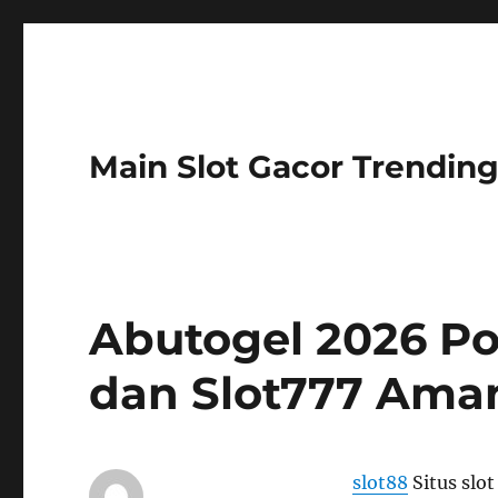
Main Slot Gacor Trendin
Abutogel 2026 Por
dan Slot777 Ama
slot88
Situs slo