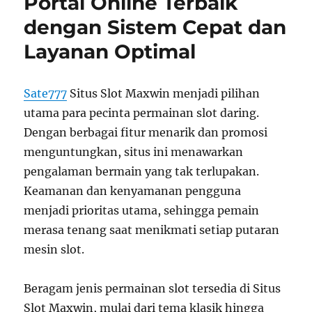
Portal Online Terbaik
dengan
dengan Sistem Cepat dan
Analisis
Detail
Layanan Optimal
Sate777
Situs Slot Maxwin menjadi pilihan
utama para pecinta permainan slot daring.
Dengan berbagai fitur menarik dan promosi
menguntungkan, situs ini menawarkan
pengalaman bermain yang tak terlupakan.
Keamanan dan kenyamanan pengguna
menjadi prioritas utama, sehingga pemain
merasa tenang saat menikmati setiap putaran
mesin slot.
Beragam jenis permainan slot tersedia di Situs
Slot Maxwin, mulai dari tema klasik hingga