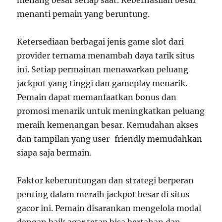
menang besar setiap saat. Keberhasilan besar
menanti pemain yang beruntung.
Ketersediaan berbagai jenis game slot dari
provider ternama menambah daya tarik situs
ini. Setiap permainan menawarkan peluang
jackpot yang tinggi dan gameplay menarik.
Pemain dapat memanfaatkan bonus dan
promosi menarik untuk meningkatkan peluang
meraih kemenangan besar. Kemudahan akses
dan tampilan yang user-friendly memudahkan
siapa saja bermain.
Faktor keberuntungan dan strategi berperan
penting dalam meraih jackpot besar di situs
gacor ini. Pemain disarankan mengelola modal