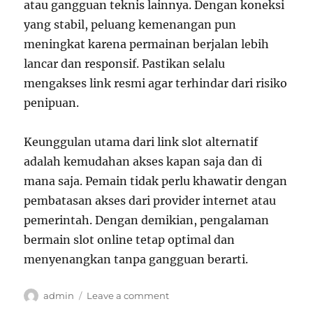
atau gangguan teknis lainnya. Dengan koneksi
yang stabil, peluang kemenangan pun
meningkat karena permainan berjalan lebih
lancar dan responsif. Pastikan selalu
mengakses link resmi agar terhindar dari risiko
penipuan.
Keunggulan utama dari link slot alternatif
adalah kemudahan akses kapan saja dan di
mana saja. Pemain tidak perlu khawatir dengan
pembatasan akses dari provider internet atau
pemerintah. Dengan demikian, pengalaman
bermain slot online tetap optimal dan
menyenangkan tanpa gangguan berarti.
Author
on
admin
Leave a comment
Link