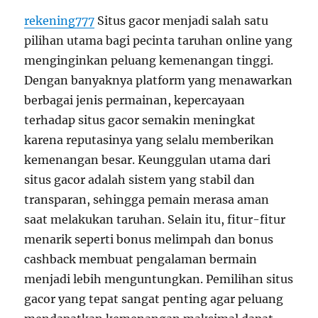
rekening777
Situs gacor menjadi salah satu
pilihan utama bagi pecinta taruhan online yang
menginginkan peluang kemenangan tinggi.
Dengan banyaknya platform yang menawarkan
berbagai jenis permainan, kepercayaan
terhadap situs gacor semakin meningkat
karena reputasinya yang selalu memberikan
kemenangan besar. Keunggulan utama dari
situs gacor adalah sistem yang stabil dan
transparan, sehingga pemain merasa aman
saat melakukan taruhan. Selain itu, fitur-fitur
menarik seperti bonus melimpah dan bonus
cashback membuat pengalaman bermain
menjadi lebih menguntungkan. Pemilihan situs
gacor yang tepat sangat penting agar peluang