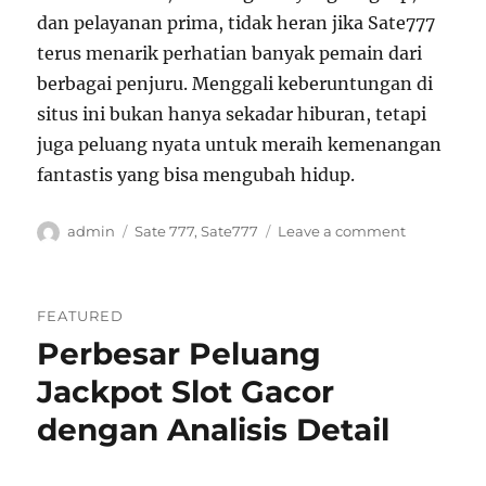
dan pelayanan prima, tidak heran jika Sate777
terus menarik perhatian banyak pemain dari
berbagai penjuru. Menggali keberuntungan di
situs ini bukan hanya sekadar hiburan, tetapi
juga peluang nyata untuk meraih kemenangan
fantastis yang bisa mengubah hidup.
Author
Tags
on
admin
Sate 777
,
Sate777
Leave a comment
Jelajahi
Rahasia
Jackpot
FEATURED
Slot
Perbesar Peluang
Server
Thailand
Jackpot Slot Gacor
di
Situs
dengan Analisis Detail
Slot
Gacor
yang