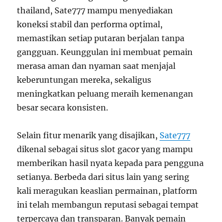
thailand, Sate777 mampu menyediakan
koneksi stabil dan performa optimal,
memastikan setiap putaran berjalan tanpa
gangguan. Keunggulan ini membuat pemain
merasa aman dan nyaman saat menjajal
keberuntungan mereka, sekaligus
meningkatkan peluang meraih kemenangan
besar secara konsisten.
Selain fitur menarik yang disajikan,
Sate777
dikenal sebagai situs slot gacor yang mampu
memberikan hasil nyata kepada para pengguna
setianya. Berbeda dari situs lain yang sering
kali meragukan keaslian permainan, platform
ini telah membangun reputasi sebagai tempat
terpercaya dan transparan. Banyak pemain