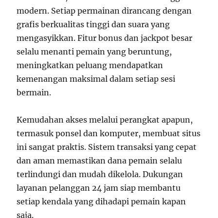
modern. Setiap permainan dirancang dengan
grafis berkualitas tinggi dan suara yang
mengasyikkan. Fitur bonus dan jackpot besar
selalu menanti pemain yang beruntung,
meningkatkan peluang mendapatkan
kemenangan maksimal dalam setiap sesi
bermain.
Kemudahan akses melalui perangkat apapun,
termasuk ponsel dan komputer, membuat situs
ini sangat praktis. Sistem transaksi yang cepat
dan aman memastikan dana pemain selalu
terlindungi dan mudah dikelola. Dukungan
layanan pelanggan 24 jam siap membantu
setiap kendala yang dihadapi pemain kapan
saja.