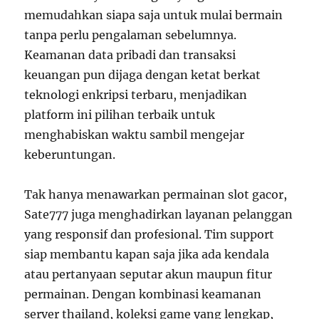
memudahkan siapa saja untuk mulai bermain
tanpa perlu pengalaman sebelumnya.
Keamanan data pribadi dan transaksi
keuangan pun dijaga dengan ketat berkat
teknologi enkripsi terbaru, menjadikan
platform ini pilihan terbaik untuk
menghabiskan waktu sambil mengejar
keberuntungan.
Tak hanya menawarkan permainan slot gacor,
Sate777 juga menghadirkan layanan pelanggan
yang responsif dan profesional. Tim support
siap membantu kapan saja jika ada kendala
atau pertanyaan seputar akun maupun fitur
permainan. Dengan kombinasi keamanan
server thailand, koleksi game yang lengkap,