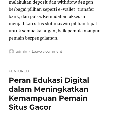
melakukan deposit dan withdraw dengan
berbagai pilihan seperti e-wallet, transfer
bank, dan pulsa. Kemudahan akses ini
menjadikan situs slot maxwin pilihan tepat
untuk semua kalangan, baik pemula maupun
pemain berpengalaman.
Author
on
admin
Leave a comment
Rekomendasi
Situs
Slot
FEATURED
Dana
Peran Edukasi Digital
Resmi
Server
dalam Meningkatkan
Thailand
Paling
Kemampuan Pemain
Gacor
Situs Gacor